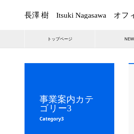
長澤 樹 Itsuki Nagasaw
トップページ
NEW
事業案内カテ
ゴリー3
Category3