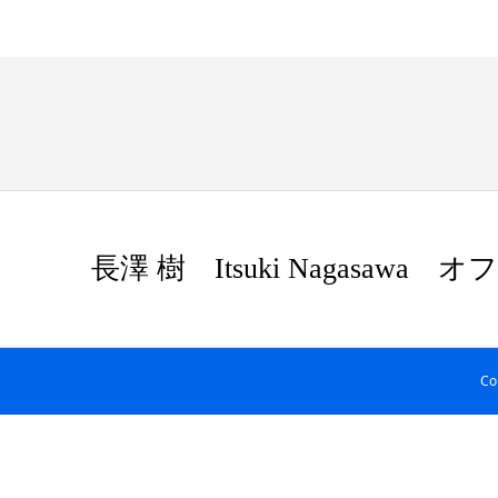
長澤 樹 Itsuki Nagasa
Co