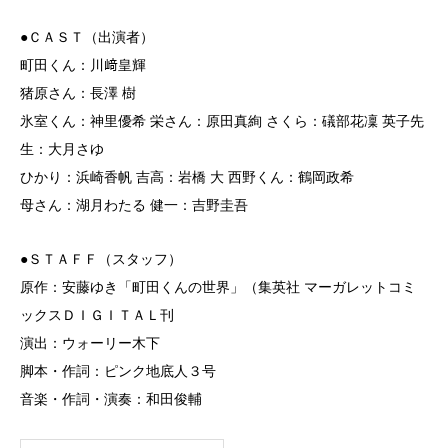
●ＣＡＳＴ（出演者）
町田くん：川﨑皇輝
猪原さん：長澤 樹
氷室くん：神里優希 栄さん：原田真絢 さくら：礒部花凜 英子先
生：大月さゆ
ひかり：浜崎香帆 吉高：岩橋 大 西野くん：鶴岡政希
母さん：湖月わたる 健一：吉野圭吾
●ＳＴＡＦＦ（スタッフ）
原作：安藤ゆき「町田くんの世界」（集英社 マーガレットコミ
ックスＤＩＧＩＴＡＬ刊
演出：ウォーリー木下
脚本・作詞：ピンク地底人３号
音楽・作詞・演奏：和田俊輔